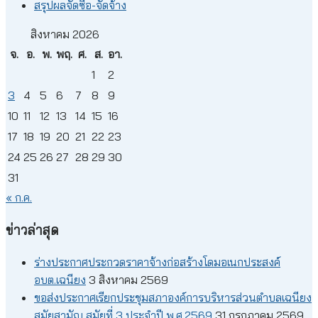
สรุปผลจัดซื้อ-จัดจ้าง
สิงหาคม 2026
จ.
อ.
พ.
พฤ.
ศ.
ส.
อา.
1
2
3
4
5
6
7
8
9
10
11
12
13
14
15
16
17
18
19
20
21
22
23
24
25
26
27
28
29
30
31
« ก.ค.
ข่าวล่าสุด
ร่างประกาศประกวดราคาจ้างก่อสร้างโดมอเนกประสงค์
อบต.เฉนียง
3 สิงหาคม 2569
ขอส่งประกาศเรียกประชุมสภาองค์การบริหารส่วนตำบลเฉนียง
สมัยสามัญ สมัยที่ 3 ประจำปี พ.ศ.2569
31 กรกฎาคม 2569