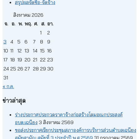
สรุปผลจัดซื้อ-จัดจ้าง
สิงหาคม 2026
จ.
อ.
พ.
พฤ.
ศ.
ส.
อา.
1
2
3
4
5
6
7
8
9
10
11
12
13
14
15
16
17
18
19
20
21
22
23
24
25
26
27
28
29
30
31
« ก.ค.
ข่าวล่าสุด
ร่างประกาศประกวดราคาจ้างก่อสร้างโดมอเนกประสงค์
อบต.เฉนียง
3 สิงหาคม 2569
ขอส่งประกาศเรียกประชุมสภาองค์การบริหารส่วนตำบลเฉนียง
สมัยสามัญ สมัยที่ 3 ประจำปี พ.ศ.2569
31 กรกฎาคม 2569